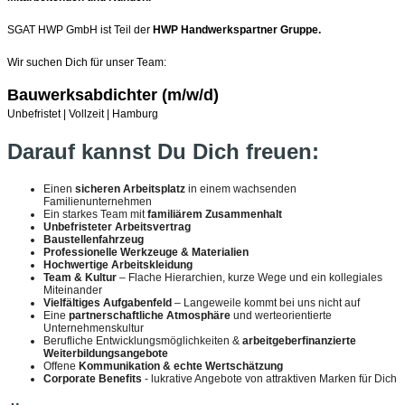
SGAT HWP GmbH ist Teil der
HWP Handwerkspartner Gruppe.
Wir suchen Dich für unser Team:
Bauwerksabdichter (m/w/d)
Unbefristet | Vollzeit | Hamburg
Darauf kannst Du Dich freuen:
Einen
sicheren Arbeitsplatz
in einem wachsenden
Familienunternehmen
Ein starkes Team mit
familiärem Zusammenhalt
Unbefristeter Arbeitsvertrag
Baustellenfahrzeug
Professionelle Werkzeuge & Materialien
Hochwertige Arbeitskleidung
Team & Kultur
– Flache Hierarchien, kurze Wege und ein kollegiales
Miteinander
Vielfältiges Aufgabenfeld
– Langeweile kommt bei uns nicht auf
Eine
partnerschaftliche Atmosphäre
und werteorientierte
Unternehmenskultur
Berufliche Entwicklungsmöglichkeiten &
arbeitgeberfinanzierte
Weiterbildungsangebote
Offene
Kommunikation & echte Wertschätzung
Corporate Benefits
- lukrative Angebote von attraktiven Marken für Dich