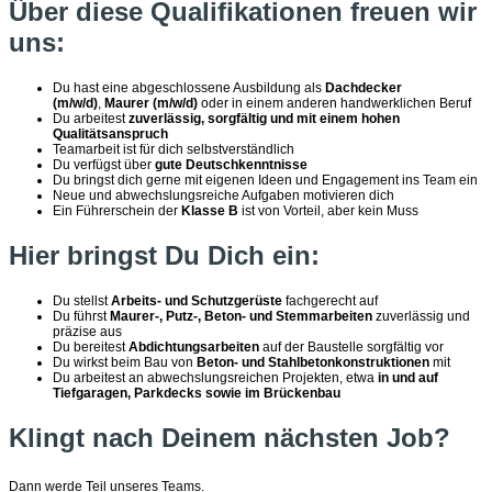
Über diese Qualifikationen freuen wir
uns:
Du hast eine abgeschlossene Ausbildung als
Dachdecker
(m/w/d)
,
Maurer (m/w/d)
oder in einem anderen handwerklichen Beruf
Du arbeitest
zuverlässig, sorgfältig und mit einem hohen
Qualitätsanspruch
Teamarbeit ist für dich selbstverständlich
Du verfügst über
gute Deutschkenntnisse
Du bringst dich gerne mit eigenen Ideen und Engagement ins Team ein
Neue und abwechslungsreiche Aufgaben motivieren dich
Ein Führerschein der
Klasse B
ist von Vorteil, aber kein Muss
Hier bringst Du Dich ein:
Du stellst
Arbeits- und Schutzgerüste
fachgerecht auf
Du führst
Maurer-, Putz-, Beton- und Stemmarbeiten
zuverlässig und
präzise aus
Du bereitest
Abdichtungsarbeiten
auf der Baustelle sorgfältig vor
Du wirkst beim Bau von
Beton- und Stahlbetonkonstruktionen
mit
Du arbeitest an abwechslungsreichen Projekten, etwa
in und auf
Tiefgaragen, Parkdecks sowie im Brückenbau
Klingt nach Deinem nächsten Job?
Dann werde Teil unseres Teams.