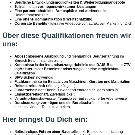
Berufliche
Entwicklungsmöglichkeiten & Weiterbildungsangebote
Teilnahme an
vermögenswirksamen Leistungen
Eine
partnerschaftliche Atmosphäre
und werteorientierte
Unternehmenskultur
Eine
offene Kommunikation & Wertschätzung
Corporate Benefits
- lukrative Angebote von attraktiven Marken für Dich
Über diese Qualifikationen freuen wir
uns:
Abgeschlossene Ausbildung
und mehrjährige Berufserfahrung im
Bereich Betoninstandsetzung
Kenntnisse
in der
Instandsetzungsrichtlinie des DAfStB
und der
ZTV
IngMeister in der Betoninstandsetzung
oder eine vergleichbare
Qualifikation
SIVV-Schein
notwendig
Fachkenntnisse im Einsatz von Maschinen, Geräten und Materialien
Reisebereitschaft
(Montagetätigkeit)
Führerschein
der Klasse B zwingend erforderlich, gern auch BE
Einsatzbereitschaft
, Zuverlässigkeit
Verantwortungsbewusster
Teamplayer
mit strukturierter Arbeitsweise
Durchsetzungsvermögen
und die
Bereitschaft
in einem
hochmotivierten Team zu arbeiten
Hier bringst Du Dich ein:
Selbständiges
Führen einer Baustelle
, inkl. Baustelleneinrichtung