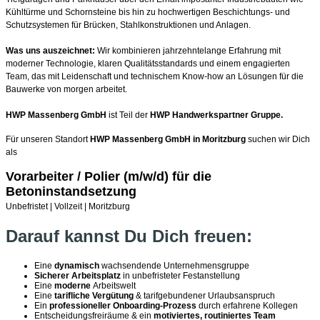
Kühltürme und Schornsteine bis hin zu hochwertigen Beschichtungs- und
Schutzsystemen für Brücken, Stahlkonstruktionen und Anlagen.
Was uns auszeichnet:
Wir kombinieren jahrzehntelange Erfahrung mit
moderner Technologie, klaren Qualitätsstandards und einem engagierten
Team, das mit Leidenschaft und technischem Know-how an Lösungen für die
Bauwerke von morgen arbeitet.
HWP Massenberg GmbH
ist Teil der
HWP Handwerkspartner Gruppe.
Für unseren Standort
HWP Massenberg GmbH in Moritzburg
suchen wir Dich
als
Vorarbeiter / Polier (m/w/d) für die
Betoninstandsetzung
Unbefristet | Vollzeit | Moritzburg
Darauf kannst Du Dich freuen:
Eine
dynamisch
wachsendende Unternehmensgruppe
Sicherer Arbeitsplatz
in unbefristeter Festanstellung
Eine
moderne
Arbeitswelt
Eine
tarifliche Vergütung
& tarifgebundener Urlaubsanspruch
Ein
professioneller Onboarding-Prozess
durch erfahrene Kollegen
Entscheidungsfreiräume & ein
motiviertes, routiniertes Team