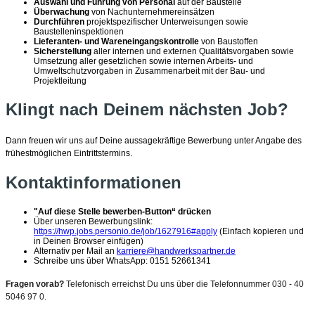
Auswahl und Führung von Personal
auf der Baustelle
Überwachung
von Nachunternehmereinsätzen
Durchführen
projektspezifischer Unterweisungen sowie
Baustelleninspektionen
Lieferanten- und Wareneingangskontrolle
von Baustoffen
Sicherstellung
aller internen und externen Qualitätsvorgaben sowie
Umsetzung aller gesetzlichen sowie internen Arbeits- und
Umweltschutzvorgaben in Zusammenarbeit mit der Bau- und
Projektleitung
Klingt nach Deinem nächsten Job?
Dann freuen wir uns auf Deine aussagekräftige Bewerbung unter Angabe des
frühestmöglichen Eintrittstermins.
Kontaktinformationen
"Auf diese Stelle bewerben-Button“ drücken
Über unseren Bewerbungslink:
https://hwp.jobs.personio.de/job/1627916#apply
(Einfach kopieren und
in Deinen Browser einfügen)
Alternativ per Mail an
karriere@handwerkspartner.de
Schreibe uns über WhatsApp: 0151 52661341
Fragen vorab?
Telefonisch erreichst Du uns über die Telefonnummer 030 - 40
5046 97 0.