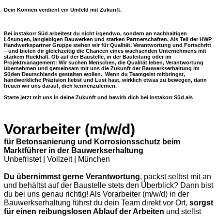
Dein Können verdient ein Umfeld mit Zukunft.
Bei
instakorr Süd
arbeitest du nicht irgendwo, sondern an nachhaltigen
Lösungen, langlebigen Bauwerken und starken Partnerschaften. Als Teil der
HWP
Handwerkspartner Gruppe
stehen wir für Qualität, Verantwortung und Fortschritt
– und bieten dir gleichzeitig die Chancen eines wachsenden Unternehmens mit
starkem Rückhalt.
Ob auf der Baustelle, in der Bauleitung oder im
Projektmanagement: Wir suchen Menschen, die Qualität leben, Verantwortung
übernehmen und gemeinsam mit uns die Zukunft der Bauwerkserhaltung im
Süden Deutschlands gestalten wollen
. Wenn du Teamgeist mitbringst,
handwerkliche Präzision liebst und Lust hast, wirklich etwas zu bewegen, dann
freuen wir uns darauf, dich kennenzulernen.
Starte jetzt mit uns in deine Zukunft und bewirb dich bei instakorr Süd als
Vorarbeiter (m/w/d)
für Betonsanierung und Korrosionsschutz beim
Marktführer in der Bauwerkserhaltung
Unbefristet | Vollzeit | München
Du übernimmst gerne Verantwortung
, packst selbst mit an
und behältst auf der Baustelle stets den Überblick? Dann bist
du bei uns genau richtig! Als Vorarbeiter (m/w/d) in der
Bauwerkserhaltung führst du dein Team direkt vor Ort,
sorgst
für einen reibungslosen Ablauf der Arbeiten
und stellst