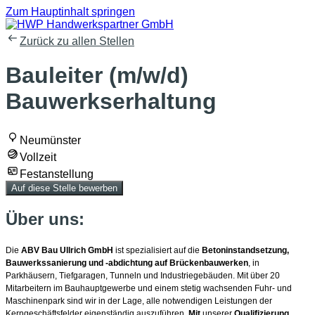
Zum Hauptinhalt springen
Zurück zu allen Stellen
Bauleiter (m/w/d)
Bauwerkserhaltung
Neumünster
Vollzeit
Festanstellung
Auf diese Stelle bewerben
Über uns:
Die
ABV Bau Ullrich GmbH
ist spezialisiert auf die
Betoninstandsetzung,
Bauwerkssanierung und -abdichtung auf Brückenbauwerken
, in
Parkhäusern, Tiefgaragen, Tunneln und Industriegebäuden. Mit über 20
Mitarbeitern im Bauhauptgewerbe und einem stetig wachsenden Fuhr- und
Maschinenpark sind wir in der Lage, alle notwendigen Leistungen der
Kerngeschäftsfelder eigenständig auszuführen.
Mit
unserer
Qualifizierung
,