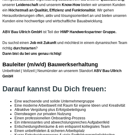
unserer
Leidenschaft
und unserem
Know-How
bieten wir unseren Kunden
ein
Höchstmaß an Qualität, Effizienz und Funktionalität
. Wir gehen
Herausforderungen offen, aktiv und lösungsorientiert an und bieten unseren
Kunden eine hochwertige und wirtschaftliche Bauabwicklung.
ABV Bau Ullrich GmbH
ist Teil der
HWP Handwerkspartner Gruppe.
Du suchst einen
Job mit Zukunft
und möchtest in einem dynamischen Team
richtig
durchstarten
?
Dann bist du bei uns genau richtig!
Bauleiter (m/w/d) Bauwerkserhaltung
Unbefristet | Vollzeit | Neumünster an unserem Standort
ABV Bau Ullrich
GmbH
Darauf kannst Du Dich freuen:
Eine wachsende und solide Unternehmergruppe
Eine moderne Arbeitswelt mit Raum für eigene Ideen und Kreativität
Attraktive Vergütung plus Erfolgsbeteiligung
Dienstwagen zur privaten Nutzung
Einen professionellen Onboarding-Prozess
Ein interessantes und abwechslungsreiches Aufgabenfeld
Entscheidungsfreiräume & ein entspannt kollegiales Team
Einen unbefristeten & sicheren Arbeitsplatz
Kurze Entscheidungswege & viele Fortbildungsmöglichkeiten