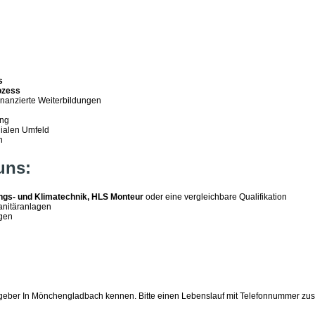
s
ozess
inanzierte Weiterbildungen
ung
gialen Umfeld
n
uns:
ngs- und Klimatechnik,
HLS Monteur
oder eine vergleichbare Qualifikation
Sanitäranlagen
agen
tgeber In Mönchengladbach kennen. Bitte einen Lebenslauf mit Telefonnummer zuse