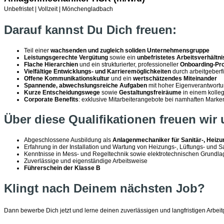
Unbefristet | Vollzeit | Mönchengladbach
Darauf kannst Du Dich freuen:
Teil einer
wachsenden und zugleich soliden Unternehmensgruppe
Leistungsgerechte Vergütung
sowie ein
unbefristetes Arbeitsverhältni
Flache Hierarchien
und ein strukturierter, professioneller
Onboarding-Pr
Vielfältige Entwicklungs- und Karrieremöglichkeiten
durch arbeitgeberf
Offene Kommunikationskultur
und ein
wertschätzendes Miteinander
Spannende, abwechslungsreiche Aufgaben
mit hoher Eigenverantwort
Kurze Entscheidungswege
sowie
Gestaltungsfreiräume
in einem kolle
Corporate Benefits
: exklusive Mitarbeiterangebote bei namhaften Marke
Über diese Qualifikationen freuen wir 
Abgeschlossene Ausbildung als
Anlagenmechaniker für Sanitär-, Heizu
Erfahrung in der Installation und Wartung von Heizungs-, Lüftungs- und 
Kenntnisse in Mess- und Regeltechnik sowie elektrotechnischen Grundl
Zuverlässige und eigenständige Arbeitsweise
Führerschein der Klasse B
Klingt nach Deinem nächsten Job?
Dann bewerbe Dich jetzt und lerne deinen zuverlässigen und langfristigen Arbei