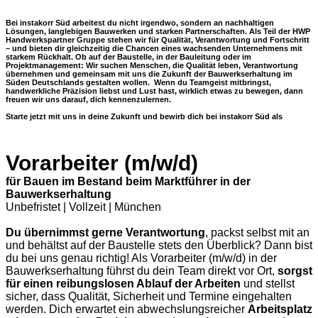
Bei
instakorr Süd
arbeitest du nicht irgendwo, sondern an nachhaltigen
Lösungen, langlebigen Bauwerken und starken Partnerschaften. Als Teil der
HWP
Handwerkspartner Gruppe
stehen wir für Qualität, Verantwortung und Fortschritt
– und bieten dir gleichzeitig die Chancen eines wachsenden Unternehmens mit
starkem Rückhalt.
Ob auf der Baustelle, in der Bauleitung oder im
Projektmanagement: Wir suchen Menschen, die Qualität leben, Verantwortung
übernehmen und gemeinsam mit uns die Zukunft der Bauwerkserhaltung im
Süden Deutschlands gestalten wollen
. Wenn du Teamgeist mitbringst,
handwerkliche Präzision liebst und Lust hast, wirklich etwas zu bewegen, dann
freuen wir uns darauf, dich kennenzulernen.
Starte jetzt mit uns in deine Zukunft und bewirb dich bei instakorr Süd als
Vorarbeiter (m/w/d)
für Bauen im Bestand beim Marktführer in der
Bauwerkserhaltung
Unbefristet | Vollzeit | München
Du übernimmst gerne Verantwortung
, packst selbst mit an
und behältst auf der Baustelle stets den Überblick? Dann bist
du bei uns genau richtig! Als Vorarbeiter (m/w/d) in der
Bauwerkserhaltung führst du dein Team direkt vor Ort,
sorgst
für einen reibungslosen Ablauf der Arbeiten
und stellst
sicher, dass Qualität, Sicherheit und Termine eingehalten
werden. Dich erwartet ein abwechslungsreicher
Arbeitsplatz