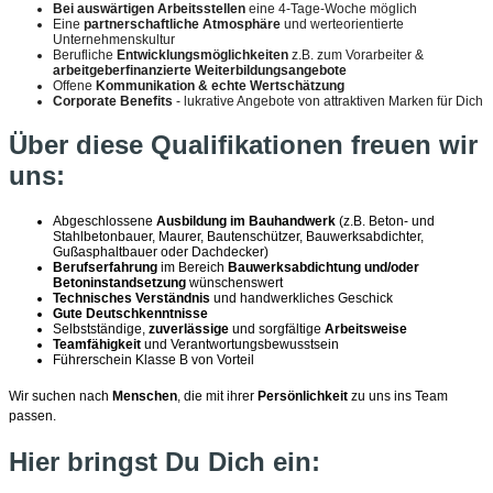
Bei auswärtigen Arbeitsstellen
eine 4-Tage-Woche möglich
Eine
partnerschaftliche Atmosphäre
und werteorientierte
Unternehmenskultur
Berufliche
Entwicklungsmöglichkeiten
z.B. zum Vorarbeiter &
arbeitgeberfinanzierte Weiterbildungsangebote
Offene
Kommunikation & echte Wertschätzung
Corporate Benefits
- lukrative Angebote von attraktiven Marken für Dich
Über diese Qualifikationen freuen wir
uns:
Abgeschlossene
Ausbildung im Bauhandwerk
(z.B. Beton- und
Stahlbetonbauer, Maurer, Bautenschützer, Bauwerksabdichter,
Gußasphaltbauer oder Dachdecker)
Berufserfahrung
im Bereich
Bauwerksabdichtung und/oder
Betoninstandsetzung
wünschenswert
Technisches Verständnis
und handwerkliches Geschick
Gute Deutschkenntnisse
Selbstständige,
zuverlässige
und sorgfältige
Arbeitsweise
Teamfähigkeit
und Verantwortungsbewusstsein
Führerschein Klasse B von Vorteil
Wir suchen nach
Menschen
, die mit ihrer
Persönlichkeit
zu uns ins Team
passen.
Hier bringst Du Dich ein: