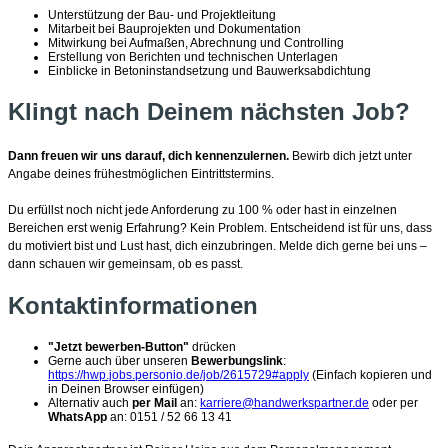
Unterstützung der Bau- und Projektleitung
Mitarbeit bei Bauprojekten und Dokumentation
Mitwirkung bei Aufmaßen, Abrechnung und Controlling
Erstellung von Berichten und technischen Unterlagen
Einblicke in Betoninstandsetzung und Bauwerksabdichtung
Klingt nach Deinem nächsten Job?
Dann freuen wir uns darauf, dich kennenzulernen.
Bewirb dich jetzt unter
Angabe deines frühestmöglichen Eintrittstermins.
Du erfüllst noch nicht jede Anforderung zu 100 % oder hast in einzelnen
Bereichen erst wenig Erfahrung? Kein Problem. Entscheidend ist für uns, dass
du motiviert bist und Lust hast, dich einzubringen. Melde dich gerne bei uns –
dann schauen wir gemeinsam, ob es passt.
Kontaktinformationen
"Jetzt bewerben-Button"
drücken
Gerne auch über unseren
Bewerbungslink
:
https://hwp.jobs.personio.de/job/2615729#apply
(Einfach kopieren und
in Deinen Browser einfügen)
Alternativ auch
per Mail
an:
karriere@handwerkspartner.de
oder per
WhatsApp
an: 0151 / 52 66 13 41