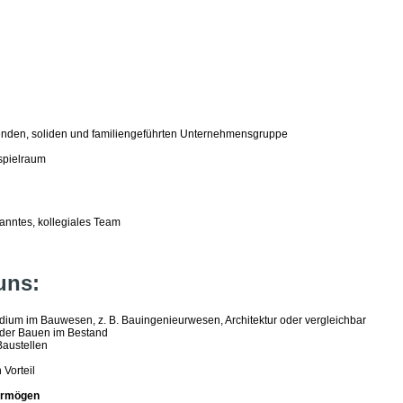
hsenden, soliden und familiengeführten Unternehmensgruppe
spielraum
anntes, kollegiales Team
uns:
udium im Bauwesen, z. B. Bauingenieurwesen, Architektur oder vergleichbar
oder Bauen im Bestand
Baustellen
Vorteil
ermögen