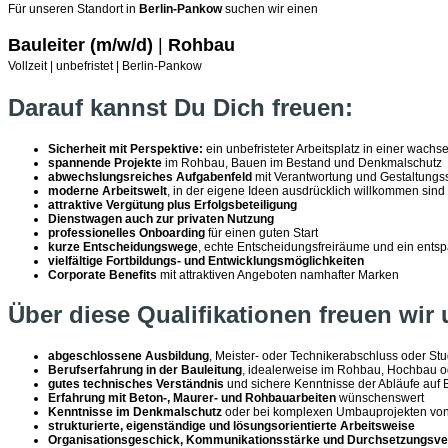
Für unseren Standort in
Berlin-Pankow
suchen wir einen
Bauleiter
(m/w/d)
|
Rohbau
Vollzeit | unbefristet | Berlin-Pankow
Darauf kannst Du Dich freuen:
Sicherheit mit Perspektive:
ein unbefristeter Arbeitsplatz in einer wac
spannende Projekte
im Rohbau, Bauen im Bestand und Denkmalschutz
abwechslungsreiches Aufgabenfeld
mit Verantwortung und Gestaltungs
moderne Arbeitswelt
, in der eigene Ideen ausdrücklich willkommen sind
attraktive Vergütung plus Erfolgsbeteiligung
Dienstwagen auch zur privaten Nutzung
professionelles Onboarding
für einen guten Start
kurze Entscheidungswege
, echte Entscheidungsfreiräume und ein entsp
vielfältige Fortbildungs- und Entwicklungsmöglichkeiten
Corporate Benefits
mit attraktiven Angeboten namhafter Marken
Über diese Qualifikationen freuen wir 
abgeschlossene Ausbildung
, Meister- oder Technikerabschluss oder St
Berufserfahrung in der Bauleitung
, idealerweise im Rohbau, Hochbau 
gutes technisches Verständnis
und sichere Kenntnisse der Abläufe auf 
Erfahrung mit Beton-, Maurer- und Rohbauarbeiten
wünschenswert
Kenntnisse im Denkmalschutz
oder bei komplexen Umbauprojekten von 
strukturierte, eigenständige und lösungsorientierte Arbeitsweise
Organisationsgeschick, Kommunikationsstärke und Durchsetzungsv