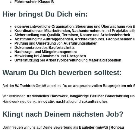
Führerschein Klasse B
Hier bringst Du Dich ein:
eigenverantwortliche Organisation, Steuerung und Überwachung
von B
Koordination
von
Mitarbeitenden, Nachunternehmen
und
Projektbeteil
Sicherstellung
von
Qualität
,
Terminen
,
Kosten
und
Arbeitssicherheit
Abstimmung
mit
Auftraggebende
n
,
Architekturbüros
,
Fachplanenden
u
Prüfung
und
Umsetzung
von
Ausführungsplänen
Dokumentation
des
Baufortschritts
Nachtrags- und Mängelmanagement
Mitwirkung
be
i Abnahmen
und
Übergaben
Unterstützung
bei
Arbeitsvorbereitung
und
Materialdisposition
Warum Du Dich bewerben solltest:
Bei der
W. Tschirch GmbH
arbeitest Du an
anspruchsvollen Bauprojekten mit 
Wir verbinden
traditionelles Handwerk
,
langjährige Berliner Bauerfahrung
un
Handwerk neu denkt:
innovativ
,
nachhaltig
und
zukunftssicher
.
Klingt nach Deinem nächsten Job?
Dann freuen wir uns auf Deine Bewerbung als
Bauleiter (m/w/d) | Rohbau