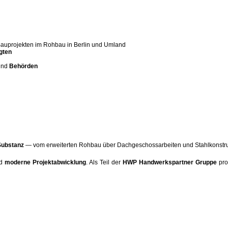
auprojekten im Rohbau in Berlin und Umland
igten
nd
Behörden
Substanz
— vom erweiterten Rohbau über Dachgeschossarbeiten und Stahlkonstruk
d
moderne Projektabwicklung
. Als Teil der
HWP Handwerkspartner Gruppe
pro